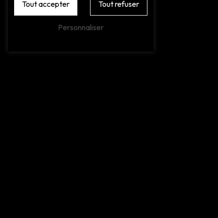
Tout accepter
Tout refuser
Personnaliser
Adresse
16 Rue des Eucalyptus
66270 Le Soler
Téléphones
04 68 92 11 19
06 27 60 37 00