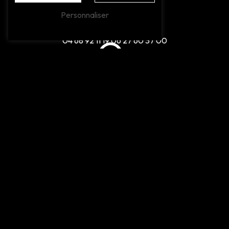
Personnaliser
Téléphones
04 68 92 11 19
06 27 60 37 00
E-mail
chezarnaud.66@gmail.com
N'hésitez pas à nous