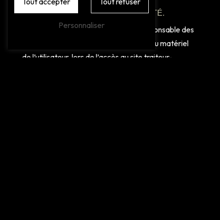
Tout accepter
Tout refuser
6. LIMITATIONS DE RESPONSABILITÉ.
Personnaliser
Chez Arnaud ne pourra être tenue responsable des
dommages directs et indirects causés au matériel
de l’utilisateur, lors de l’accès au site traiteur-
chezarnaud.fr, et résultant soit de l’utilisation d’un
matériel ne répondant pas aux spécifications
indiquées au point 4, soit de l’apparition d’un bug ou
d’une incompatibilité.
Chez Arnaud ne pourra également être tenue
responsable des dommages indirects (tels par
exemple qu’une perte de marché ou perte d’une
chance) consécutifs à l’utilisation du site
traiteur-
chezarnaud.fr
.
Des espaces interactifs (possibilité de poser des