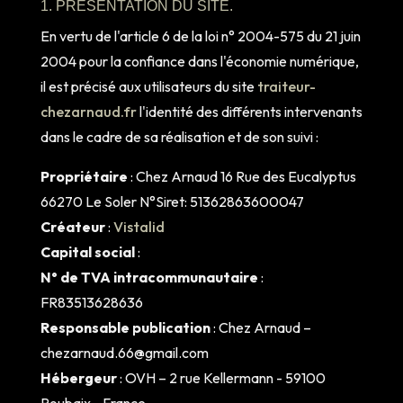
1. PRÉSENTATION DU SITE.
En vertu de l'article 6 de la loi n° 2004-575 du 21 juin
2004 pour la confiance dans l'économie numérique,
il est précisé aux utilisateurs du site
traiteur-
chezarnaud.fr
l'identité des différents intervenants
dans le cadre de sa réalisation et de son suivi :
Propriétaire
: Chez Arnaud 16 Rue des Eucalyptus
66270 Le Soler N°Siret: 51362863600047
Créateur
:
Vistalid
Capital social
:
N° de TVA intracommunautaire
:
FR83513628636
Responsable publication
: Chez Arnaud –
chezarnaud.66@gmail.com
Hébergeur
: OVH – 2 rue Kellermann - 59100