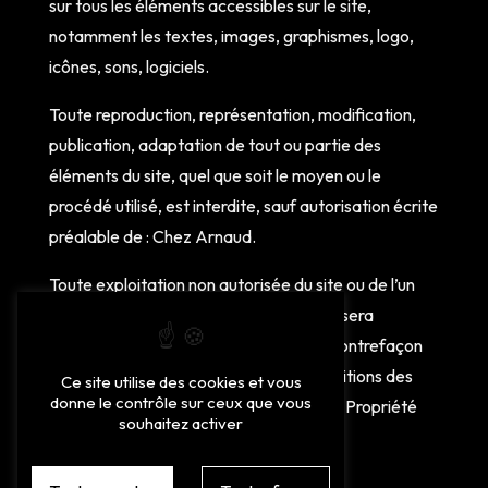
sur tous les éléments accessibles sur le site,
notamment les textes, images, graphismes, logo,
icônes, sons, logiciels.
Toute reproduction, représentation, modification,
publication, adaptation de tout ou partie des
éléments du site, quel que soit le moyen ou le
procédé utilisé, est interdite, sauf autorisation écrite
préalable de : Chez Arnaud.
Toute exploitation non autorisée du site ou de l’un
quelconque des éléments qu’il contient sera
considérée comme constitutive d’une contrefaçon
et poursuivie conformément aux dispositions des
Ce site utilise des cookies et vous
donne le contrôle sur ceux que vous
articles L.335-2 et suivants du Code de Propriété
souhaitez activer
Intellectuelle.